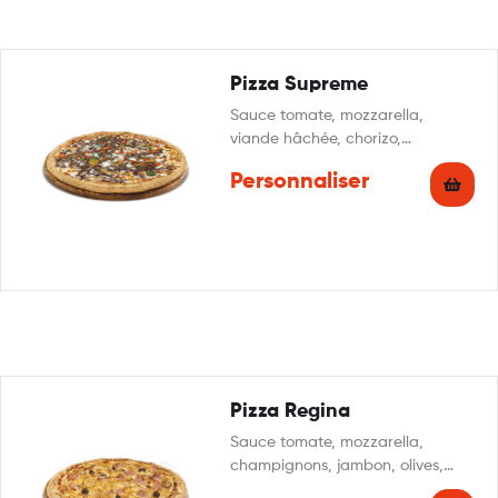
Pizza Supreme
Sauce tomate, mozzarella,
viande hâchée, chorizo,
champignons, oignons, poivrons,
Personnaliser
origan
Pizza Regina
Sauce tomate, mozzarella,
champignons, jambon, olives,
origan