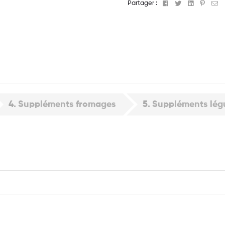
Facebook
Twitter
Linkedin
Pinter
Em
Partager :
4
Suppléments fromages
5
Suppléments lé