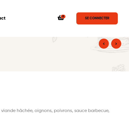
0
act
SE CONNECTER
, viande hâchée, oignons, poivrons, sauce barbecue,