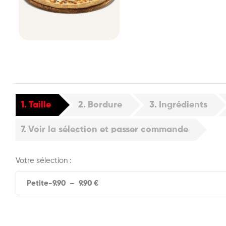
1
Taille
2
Bordure
3
Ingrédients
7
Voir la sélection et passer commande
Votre sélection :