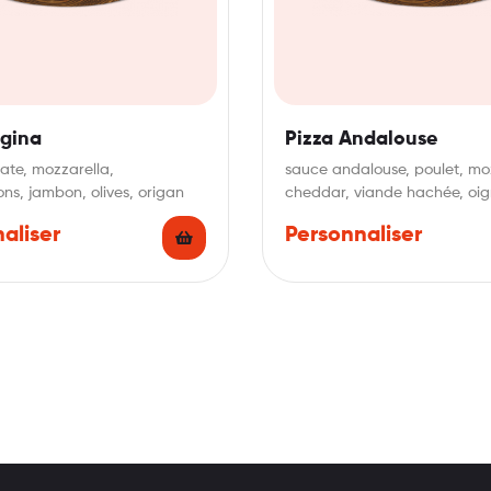
egina
Pizza Andalouse
te, mozzarella,
sauce andalouse, poulet, mo
s, jambon, olives, origan
cheddar, viande hachée, oi
aliser
Personnaliser