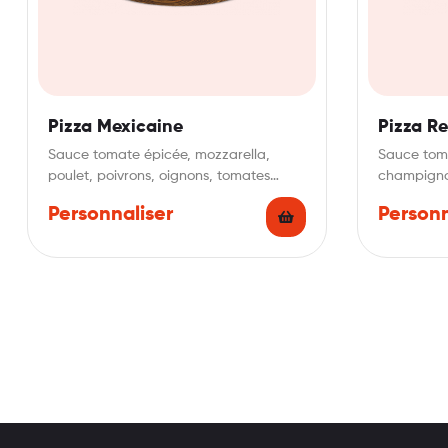
Pizza Mexicaine
Pizza R
Sauce tomate épicée, mozzarella,
Sauce toma
poulet, poivrons, oignons, tomates
champignon
fraîches, origan.
Personnaliser
Personn