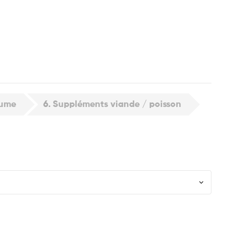
est
ail
gume
6
Suppléments viande / poisson