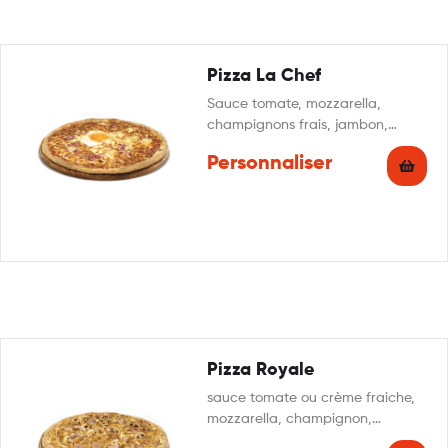
Pizza La Chef
Sauce tomate, mozzarella,
champignons frais, jambon,
pommes de terre, oeuf, crème
Personnaliser
fraîche
Pizza Royale
sauce tomate ou crème fraiche,
mozzarella, champignon,
jambon, lardon, oignon,