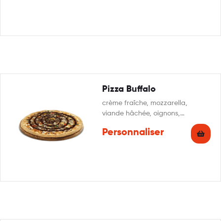
Pizza Buffalo
crème fraîche, mozzarella,
viande hâchée, oignons,
poivrons, sauce barbecue,
Personnaliser
persillade