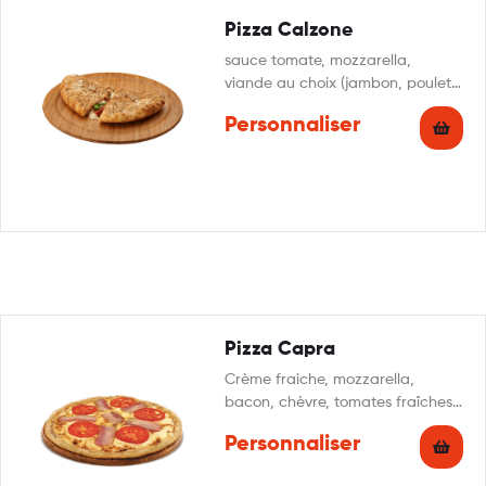
Pizza Calzone
sauce tomate, mozzarella,
viande au choix (jambon, poulet,
thon), champignons, œuf, crème
Personnaliser
fraîche, origan
Pizza Capra
Crème fraiche, mozzarella,
bacon, chèvre, tomates fraîches,
miel, origan
Personnaliser