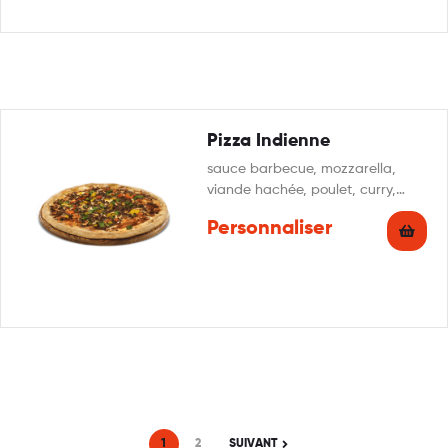
Pizza Indienne
sauce barbecue, mozzarella,
viande hachée, poulet, curry,
poivron, origan
Personnaliser
1
2
SUIVANT