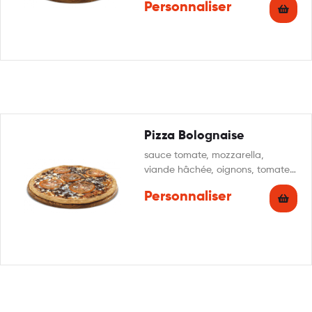
Personnaliser
origan
Pizza Bolognaise
sauce tomate, mozzarella,
viande hâchée, oignons, tomate
fraîche, origan
Personnaliser