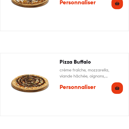
Personnaliser
Pizza Buffalo
crème fraîche, mozzarella,
viande hâchée, oignons,
poivrons, sauce barbecue,
Personnaliser
persillade