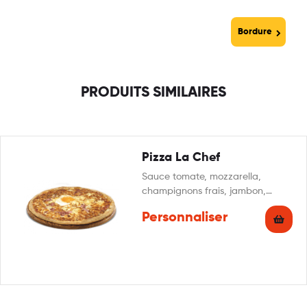
Bordure
PRODUITS SIMILAIRES
Pizza La Chef
Sauce tomate, mozzarella,
champignons frais, jambon,
pommes de terre, oeuf, crème
Personnaliser
fraîche