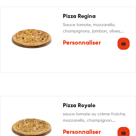
Pizza Regina
Sauce tomate, mozzarella,
champignons, jambon, olives,
origan
Personnaliser
Pizza Royale
sauce tomate ou crème fraiche,
mozzarella, champignon,
jambon, lardon, oignon,
Personnaliser
persillade