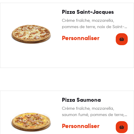
Pizza Saint-Jacques
Crème fraîche, mozzarella,
pommes de terre, noix de Saint-
Jacques, citron, persillade
Personnaliser
Pizza Saumona
Crème fraîche, mozzarella,
saumon fumé, pommes de terre,
boursin, champignons, citron,
Personnaliser
persillade