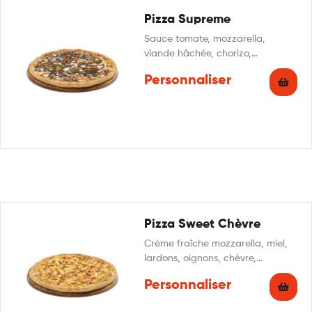
Pizza Supreme
Sauce tomate, mozzarella,
viande hâchée, chorizo,
champignons, oignons, poivrons,
Personnaliser
origan
Pizza Sweet Chèvre
Crème fraîche mozzarella, miel,
lardons, oignons, chèvre,
persillade
Personnaliser