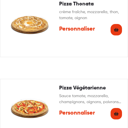
Pizza Thonata
crème fraîche, mozzarella, thon,
tomate, oignon
Personnaliser
Pizza Végétarienne
Sauce tomate, mozzarella,
champignons, oignons, poivrons,
tomates fraîches, olives,
Personnaliser
persillade