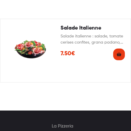
Salade Italienne
Salade italienne : salade, tomate
cerises confites, grana padano,
tranches de jambon cru aoste,
7.50€
olives,…
La Pizzeria