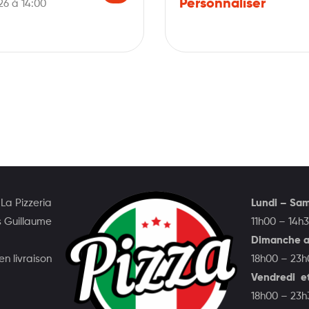
Personnaliser
6 à 14:00
La Pizzeria
Lundi – Sa
s Guillaume
11h00 – 14h
Dimanche a
n livraison
18h00 – 23
Vendredi e
18h00 – 23h