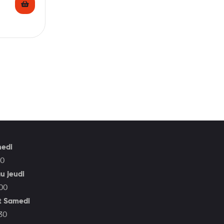
medi
30
u jeudi
h00
t Samedi
30