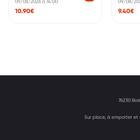
09/08/2026 à 14:00
09/08/202
10.90€
9.40€
76230 Boi
Sur place, à emporter et e