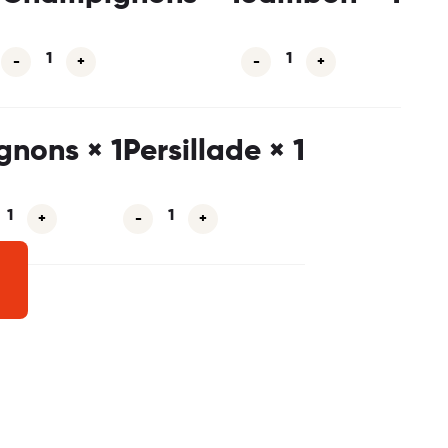
-
+
-
+
gnons
× 1
Persillade
× 1
+
-
+
est
ail