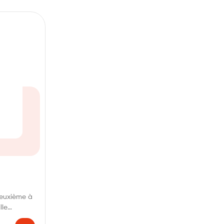
deuxième à
lle