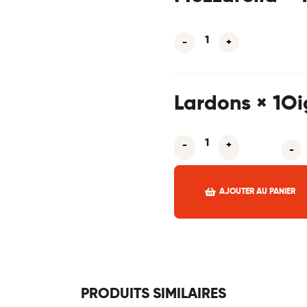
-
+
Lardons
× 1
Oi
-
+
-
+
-
AJOUTER AU PANIER
Facebook
Twitter
Linkedin
Pinter
Em
Partager :
PRODUITS SIMILAIRES