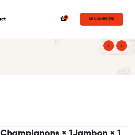
0
act
SE CONNECTER
1
Champignons
× 1
Jambon
× 1