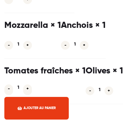
Mozzarella
× 1
Anchois
× 1
-
+
-
+
Tomates fraîches
× 1
Olives
× 1
-
+
-
+
-
+
AJOUTER AU PANIER
Facebook
Twitter
Linkedin
Pinterest
Email
Partager :