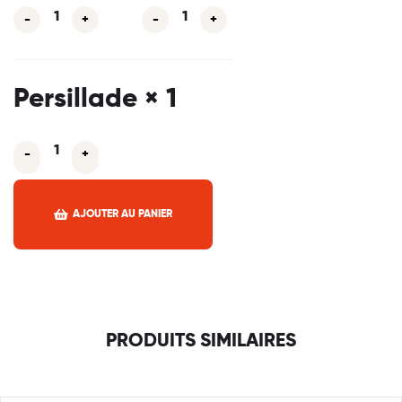
-
+
-
+
Persillade
× 1
-
+
-
+
AJOUTER AU PANIER
Facebook
Twitter
Linkedin
Pinterest
Email
Partager :
PRODUITS SIMILAIRES