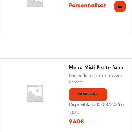
Uniquement sur les taille
Personnaliser
Moyenne et Grandes…
Menu Midi Petite faim
Une petite pizza + boisson +
dessert
EN SAVOIR +
Disponible le 10/08/2026 à
10:30
9.40€