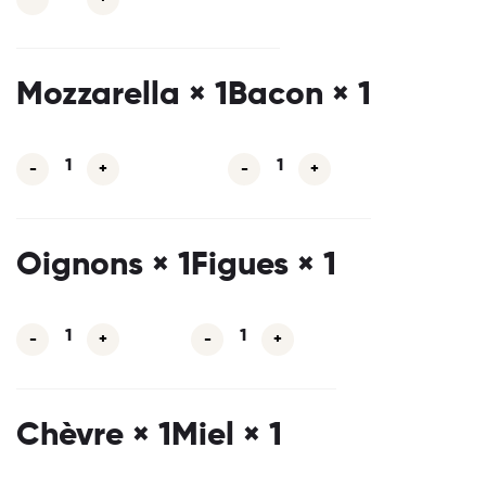
Mozzarella
× 1
Bacon
× 1
-
+
-
+
Oignons
× 1
Figues
× 1
-
+
-
+
Chèvre
× 1
Miel
× 1