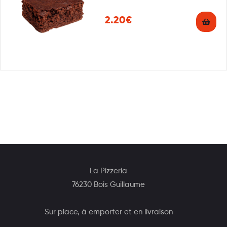
2.20€
La Pizzeria
76230 Bois Guillaume
Sur place, à emporter et en livraison