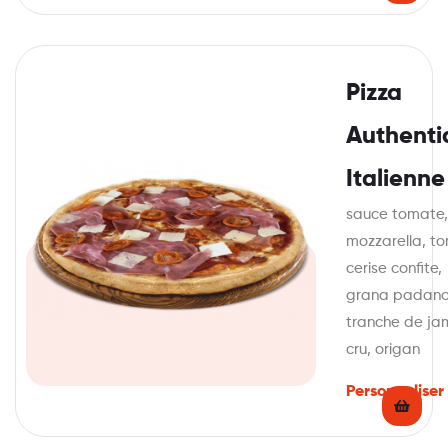
Pizza
Authenti
Italienne
sauce tomate,
mozzarella, t
cerise confite,
grana padano
tranche de j
cru, origan
Personnaliser