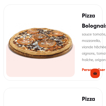
Pizza
Bolognai
sauce tomate,
mozzarella,
viande hâchée
oignons, toma
fraîche, origan
Personnaliser
Pizza