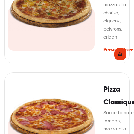
mozzarella,
chorizo,
oignons,
poivrons,
origan
Personnaliser
Pizza
Classiqu
Sauce tomate
jambon,
mozzarella,