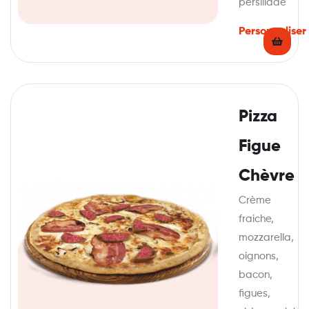
persillade
Personnaliser
Pizza
Figue
Chèvre
Crème
fraiche,
mozzarella,
oignons,
bacon,
figues,