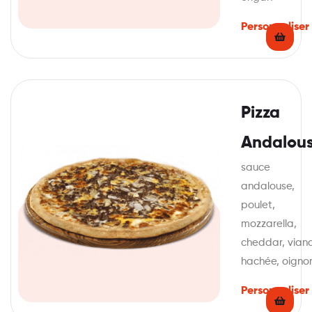
Personnaliser
Pizza
Andalou
sauce
andalouse,
poulet,
mozzarella,
cheddar, vian
hachée, oigno
Personnaliser