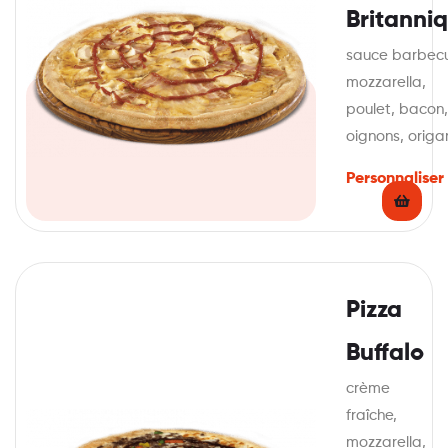
Britanni
sauce barbec
mozzarella,
poulet, bacon,
oignons, origa
Personnaliser
Pizza
Buffalo
crème
fraîche,
mozzarella,