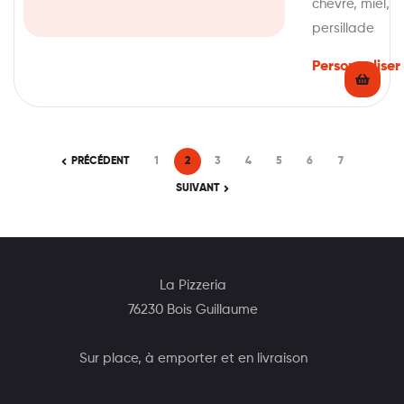
chèvre, miel,
persillade
Personnaliser
PRÉCÉDENT
1
2
3
4
5
6
7
SUIVANT
La Pizzeria
76230 Bois Guillaume
Sur place, à emporter et en livraison