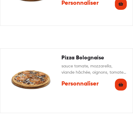
Personnaliser
origan
Pizza Bolognaise
sauce tomate, mozzarella,
viande hâchée, oignons, tomate
fraîche, origan
Personnaliser