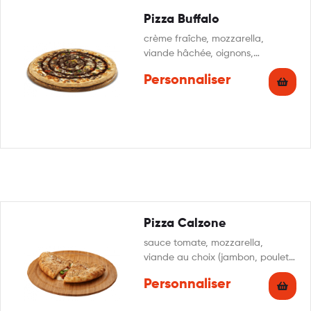
Pizza Buffalo
crème fraîche, mozzarella,
viande hâchée, oignons,
poivrons, sauce barbecue,
Personnaliser
persillade
Pizza Calzone
sauce tomate, mozzarella,
viande au choix (jambon, poulet,
thon), champignons, œuf, crème
Personnaliser
fraîche, origan