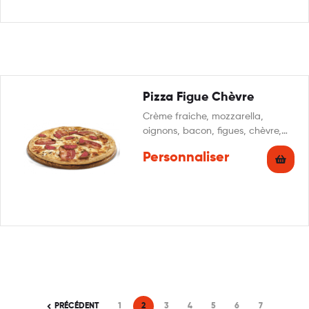
Pizza Figue Chèvre
Crème fraiche, mozzarella,
oignons, bacon, figues, chèvre,
miel, persillade
Personnaliser
PRÉCÉDENT
1
2
3
4
5
6
7